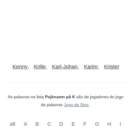
Kenny
Krille
Karl-Johan
Karim
Krister
As palavras na lista
Pojknamn på K
são de jogadores do jogo
de palavras
Jogo de Stop
.
all
A
B
C
D
E
F
G
H
I