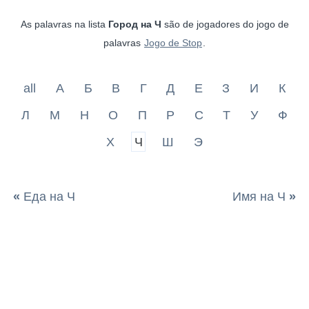
As palavras na lista
Город на Ч
são de jogadores do jogo de
palavras
Jogo de Stop
.
all
А
Б
В
Г
Д
Е
З
И
К
Л
М
Н
О
П
Р
С
Т
У
Ф
Х
Ч
Ш
Э
«
Еда на Ч
Имя на Ч
»