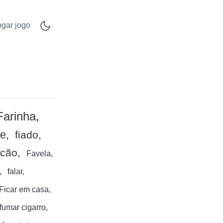
ogar jogo
Farinha
te
fiado
cão
Favela
falar
Ficar em casa
fumar cigarro