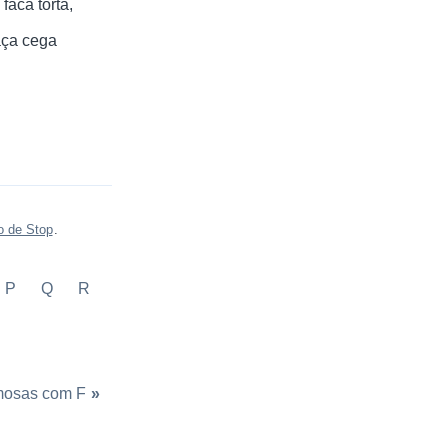
faca torta
ça cega
o de Stop
.
P
Q
R
mosas com F
»