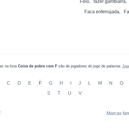
Feio
fazer gambiarra
Faca enferrujada
Fa
as na lista
Coisa de pobre com F
são de jogadores do jogo de palavras
Jog
C
D
E
F
G
H
I
J
L
M
N
O
S
T
U
V
F
Marcas fa