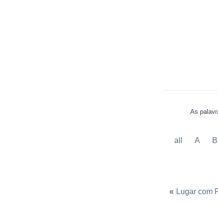
As palavr
all
A
B
«
Lugar com 