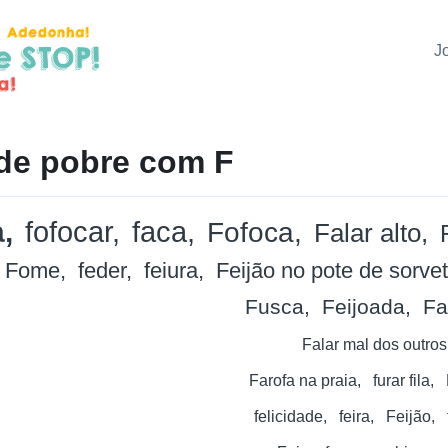
J
de pobre com F
a
fofocar
faca
Fofoca
Falar alto
Fome
feder
feiura
Feijão no pote de sorve
Fusca
Feijoada
Fa
Falar mal dos outros
Farofa na praia
furar fila
felicidade
feira
Feijão