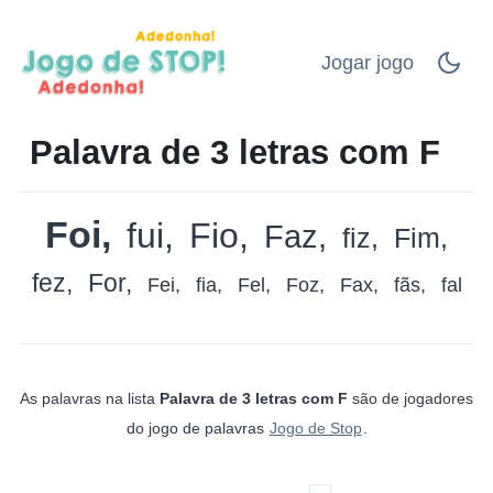
Jogar jogo
Palavra de 3 letras com F
Foi
fui
Fio
Faz
fiz
Fim
fez
For
Fei
fia
Fel
Foz
Fax
fãs
fal
As palavras na lista
Palavra de 3 letras com F
são de jogadores
do jogo de palavras
Jogo de Stop
.