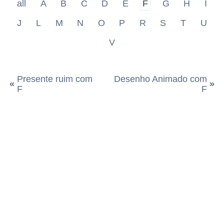
all
A
B
C
D
E
F
G
H
I
J
L
M
N
O
P
R
S
T
U
V
Presente ruim com
Desenho Animado com
«
»
F
F