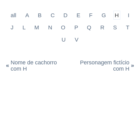
all
A
B
C
D
E
F
G
H
I
J
L
M
N
O
P
Q
R
S
T
U
V
Nome de cachorro
Personagem fictício
«
»
com H
com H