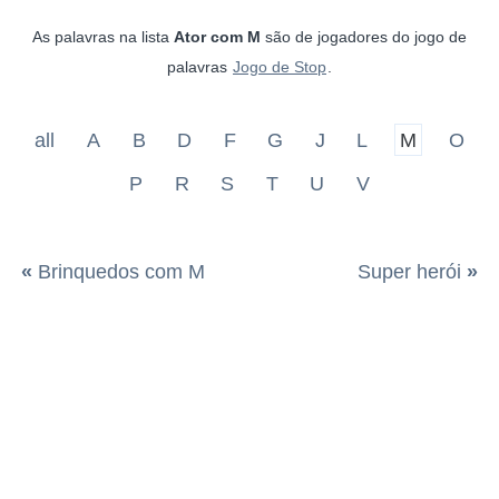
As palavras na lista
Ator com M
são de jogadores do jogo de
palavras
Jogo de Stop
.
all
A
B
D
F
G
J
L
M
O
P
R
S
T
U
V
«
Brinquedos com M
Super herói
»