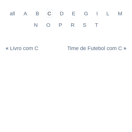
all
A
B
C
D
E
G
I
L
M
N
O
P
R
S
T
«
Livro com C
Time de Futebol com C
»