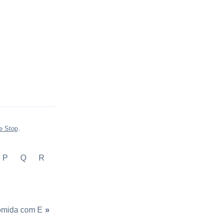
e Stop
.
P
Q
R
mida com E
»