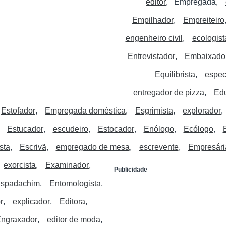
editor
Empregada
Empilhador
Empreiteiro
engenheiro civil
ecologist
Entrevistador
Embaixado
Equilibrista
especi
entregador de pizza
Edu
Estofador
Empregada doméstica
Esgrimista
explorador
Estucador
escudeiro
Estocador
Enólogo
Ecólogo
sta
Escrivã
empregado de mesa
escrevente
Empresári
exorcista
Examinador
Publicidade
spadachim
Entomologista
r
explicador
Editora
ngraxador
editor de moda