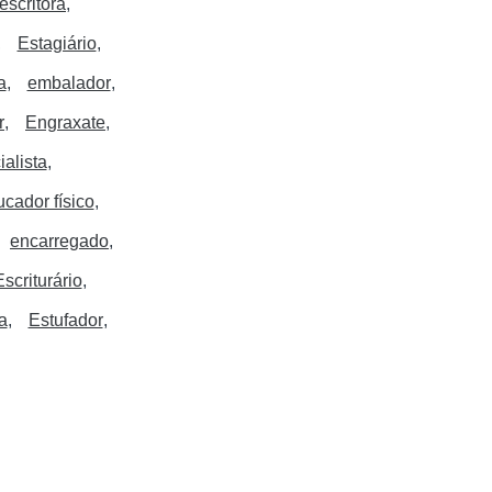
escritora
Estagiário
a
embalador
r
Engraxate
alista
cador físico
encarregado
Escriturário
a
Estufador