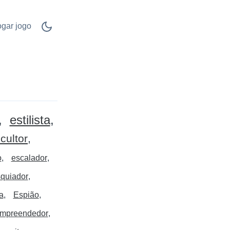
ogar jogo
estilista
cultor
o
escalador
quiador
a
Espião
mpreendedor