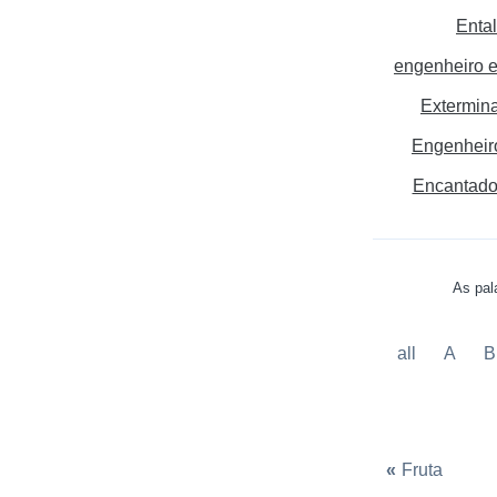
Enta
engenheiro e
Extermin
Engenheir
Encantado
As pal
all
A
B
«
Fruta