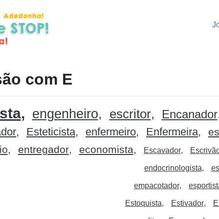
J
são com E
ista
engenheiro
escritor
Encanador
dor
Esteticista
enfermeiro
Enfermeira
es
io
entregador
economista
Escavador
Escrivã
endocrinologista
es
empacotador
esportist
Estoquista
Estivador
E