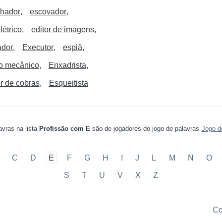
lhador
escovador
létrico
editor de imagens
ador
Executor
espiã
o mecânico
Enxadrista
r de cobras
Esqueitista
avras na lista
Profissão com E
são de jogadores do jogo de palavras
Jogo d
C
D
E
F
G
H
I
J
L
M
N
O
S
T
U
V
X
Z
Co