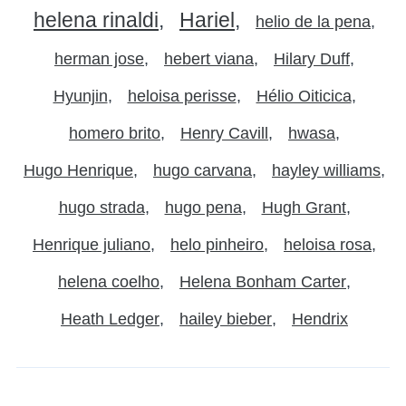
helena rinaldi
Hariel
helio de la pena
herman jose
hebert viana
Hilary Duff
Hyunjin
heloisa perisse
Hélio Oiticica
homero brito
Henry Cavill
hwasa
Hugo Henrique
hugo carvana
hayley williams
hugo strada
hugo pena
Hugh Grant
Henrique juliano
helo pinheiro
heloisa rosa
helena coelho
Helena Bonham Carter
Heath Ledger
hailey bieber
Hendrix