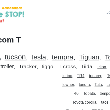
J
com T
tucson
tesla
tempra
Tiguan
T
troller
Tracker
tiggo
T-cross
Tiida
triton
torino
TR4
touareg
T
towner
tundra
Tata
t
T40
Tobata
temp
Toyota corolla
taos