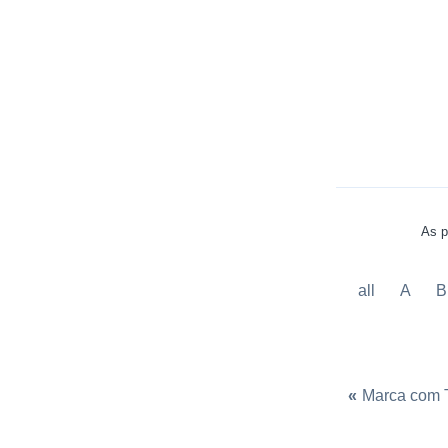
As p
all
A
B
«
Marca com 