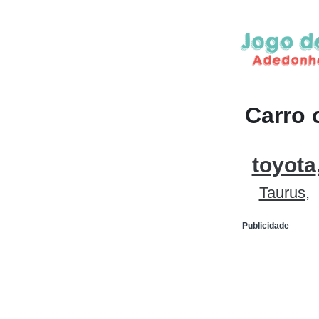
Carro 
toyota
Taurus
Publicidade