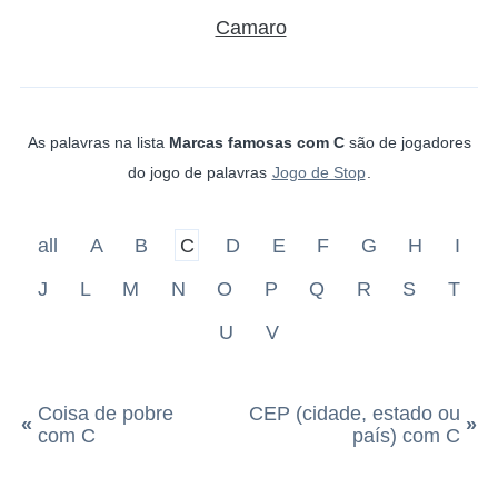
Camaro
As palavras na lista
Marcas famosas com C
são de jogadores
do jogo de palavras
Jogo de Stop
.
all
A
B
C
D
E
F
G
H
I
J
L
M
N
O
P
Q
R
S
T
U
V
Coisa de pobre
CEP (cidade, estado ou
«
»
com C
país) com C