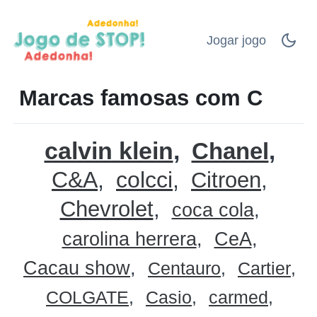
Jogar jogo
Marcas famosas com C
calvin klein
Chanel
C&A
colcci
Citroen
Chevrolet
coca cola
carolina herrera
CeA
Cacau show
Centauro
Cartier
COLGATE
Casio
carmed