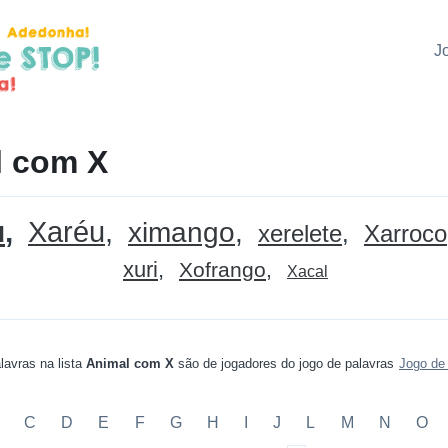
J
l com X
u
Xaréu
ximango
xerelete
Xarroco
xuri
Xofrango
Xacal
lavras na lista
Animal com X
são de jogadores do jogo de palavras
Jogo de
C
D
E
F
G
H
I
J
L
M
N
O