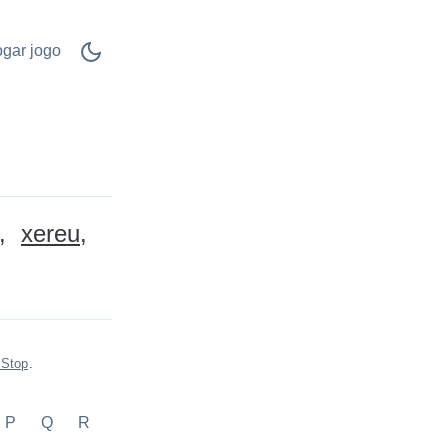
ogar jogo
xereu
 Stop
.
P
Q
R