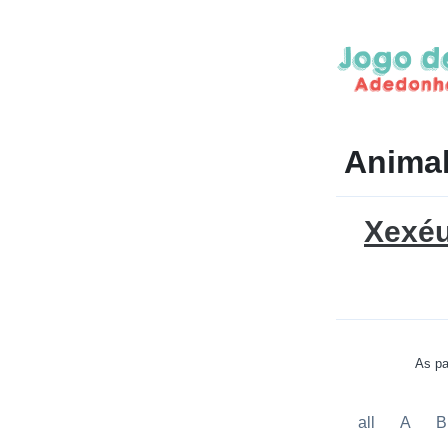
Anima
Xexé
As pa
all
A
B