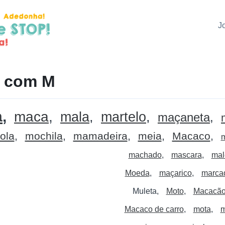
J
o com M
a
maca
mala
martelo
maçaneta
ola
mochila
mamadeira
meia
Macaco
machado
mascara
mal
Moeda
maçarico
marca
Muleta
Moto
Macacã
Macaco de carro
mota
m