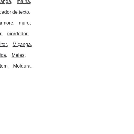
anga
malha
ador de texto
rmore
muro
r
mordedor
itor
Miçanga
ica
Meias
tom
Moldura