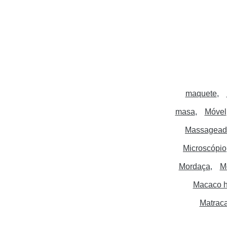
maquete
masa
Móvel
Massagead
Microscópio
Mordaça
M
Macaco h
Matrac