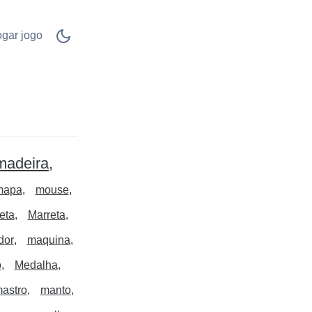
ogar jogo
madeira
mapa
mouse
eta
Marreta
dor
maquina
o
Medalha
astro
manto