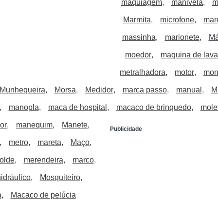
maquiagem
manivela
m
Marmita
microfone
marc
massinha
marionete
Má
moedor
maquina de lava
metralhadora
motor
mon
Munhequeira
Morsa
Medidor
marca passo
manual
M
manopla
maca de hospital
macaco de brinquedo
mole
or
manequim
Manete
Publicidade
metro
mareta
Maço
olde
merendeira
marco
idráulico
Mosquiteiro
a
Macaco de pelúcia