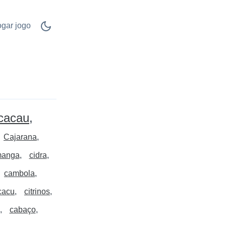
ogar jogo
cacau
Cajarana
manga
cidra
cambola
cacu
citrinos
cabaço