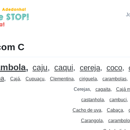
J
com C
ambola
caju
caqui
cereja
coco
ha
Cajá
Cupuaçu
Clementina
ciriguela
carambolas
Cerejas
cagaita
Cajá 
castanhola
cambuci
Cacho de uva
Cabaça
Carangola
carambolo