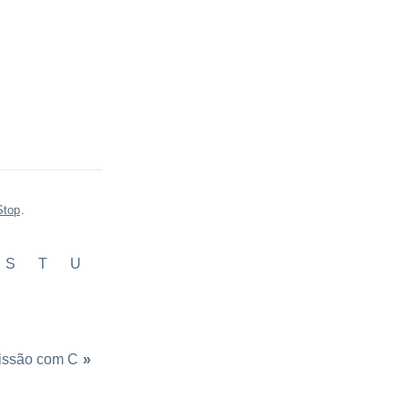
Stop
.
S
T
U
fissão com C
»