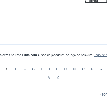
Cabeludinha
alavras na lista
Fruta com C
são de jogadores do jogo de palavras
Jogo de 
C
D
F
G
I
J
L
M
N
O
P
R
V
Z
Pro