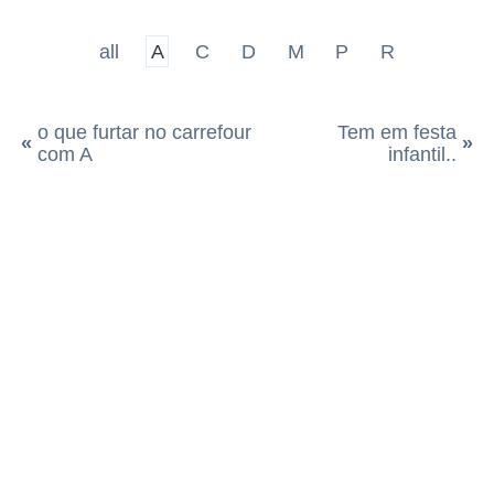
all
A
C
D
M
P
R
o que furtar no carrefour
Tem em festa
«
»
com A
infantil..