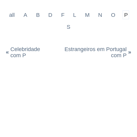
all
A
B
D
F
L
M
N
O
P
S
Celebridade
Estrangeiros em Portugal
«
»
com P
com P