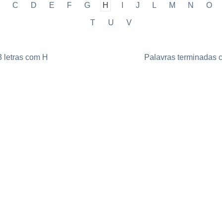
C
D
E
F
G
H
I
J
L
M
N
O
T
U
V
3 letras com H
Palavras terminadas 