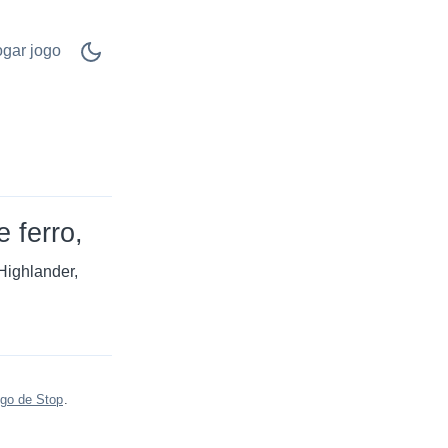
ogar jogo
 ferro
Highlander
go de Stop
.