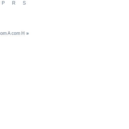
P
R
S
com A com H
»