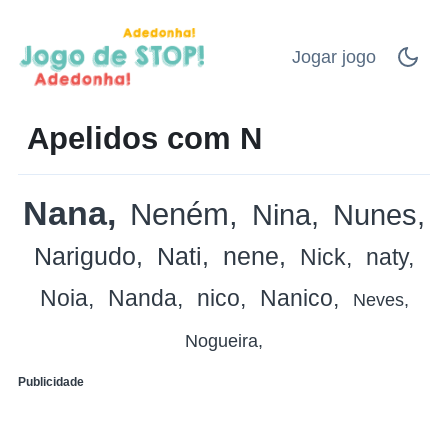
Jogar jogo
Apelidos com N
Nana
Neném
Nina
Nunes
Narigudo
Nati
nene
Nick
naty
Noia
Nanda
nico
Nanico
Neves
Nogueira
Publicidade