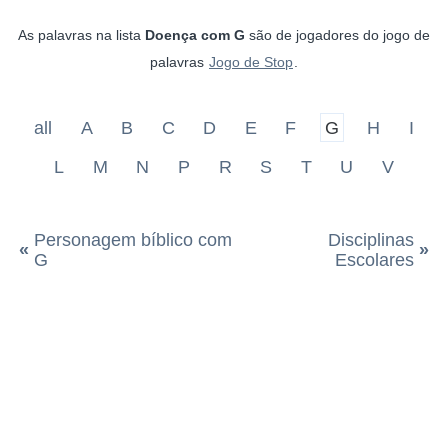
As palavras na lista
Doença com G
são de jogadores do jogo de
palavras
Jogo de Stop
.
all
A
B
C
D
E
F
G
H
I
L
M
N
P
R
S
T
U
V
Personagem bíblico com
Disciplinas
«
»
G
Escolares