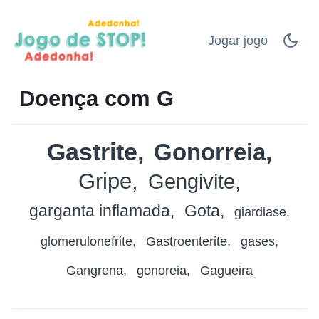
Jogar jogo
Doença com G
Gastrite
Gonorreia
Gripe
Gengivite
garganta inflamada
Gota
giardiase
glomerulonefrite
Gastroenterite
gases
Gangrena
gonoreia
Gagueira