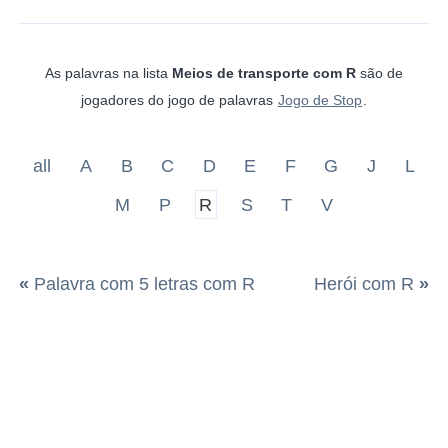
As palavras na lista
Meios de transporte com R
são de
jogadores do jogo de palavras
Jogo de Stop
.
all
A
B
C
D
E
F
G
J
L
M
P
R
S
T
V
«
Palavra com 5 letras com R
Herói com R
»