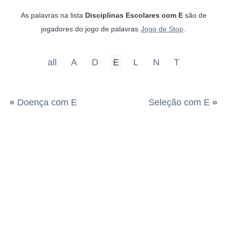
As palavras na lista
Disciplinas Escolares com E
são de
jogadores do jogo de palavras
Jogo de Stop
.
all
A
D
E
L
N
T
«
Doença com E
Seleção com E
»