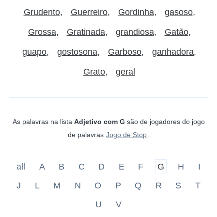
Grudento
Guerreiro
Gordinha
gasoso
Grossa
Gratinada
grandiosa
Gatão
guapo
gostosona
Garboso
ganhadora
Grato
geral
As palavras na lista
Adjetivo com G
são de jogadores do jogo
de palavras
Jogo de Stop
.
all
A
B
C
D
E
F
G
H
I
J
L
M
N
O
P
Q
R
S
T
U
V