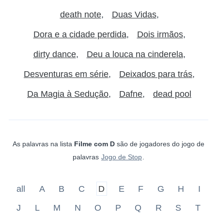
death note
Duas Vidas
Dora e a cidade perdida
Dois irmãos
dirty dance
Deu a louca na cinderela
Desventuras em série
Deixados para trás
Da Magia à Sedução
Dafne
dead pool
As palavras na lista
Filme com D
são de jogadores do jogo de
palavras
Jogo de Stop
.
all
A
B
C
D
E
F
G
H
I
J
L
M
N
O
P
Q
R
S
T