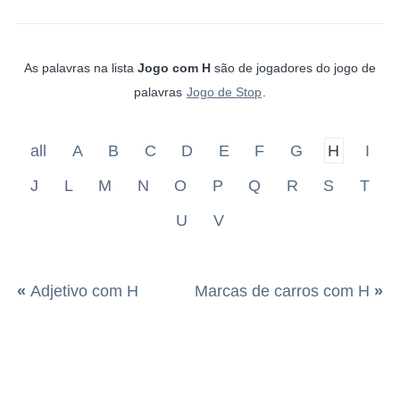
As palavras na lista
Jogo com H
são de jogadores do jogo de
palavras
Jogo de Stop
.
all
A
B
C
D
E
F
G
H
I
J
L
M
N
O
P
Q
R
S
T
U
V
«
Adjetivo com H
Marcas de carros com H
»