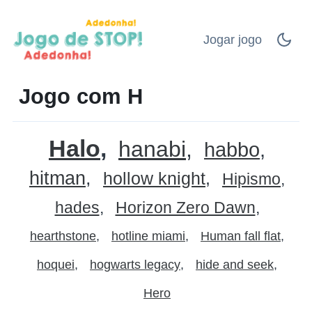
Jogar jogo
Jogo com H
Halo
hanabi
habbo
hitman
hollow knight
Hipismo
hades
Horizon Zero Dawn
hearthstone
hotline miami
Human fall flat
hoquei
hogwarts legacy
hide and seek
Hero