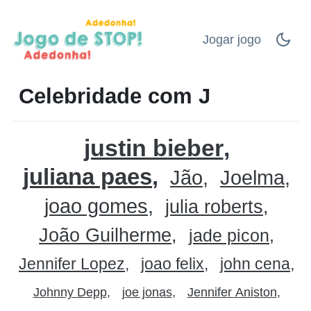
Jogar jogo
Celebridade com J
justin bieber
juliana paes
Jão
Joelma
joao gomes
julia roberts
João Guilherme
jade picon
Jennifer Lopez
joao felix
john cena
Johnny Depp
joe jonas
Jennifer Aniston