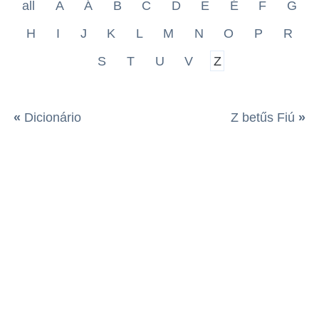
all
A
Á
B
C
D
E
É
F
G
H
I
J
K
L
M
N
O
P
R
S
T
U
V
Z
«
Dicionário
Z betűs Fiú
»