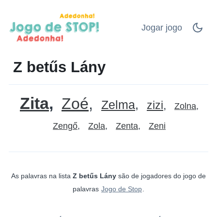
Jogar jogo
Z betűs Lány
Zita
Zoé
Zelma
zizi
Zolna
Zengő
Zola
Zenta
Zeni
As palavras na lista
Z betűs Lány
são de jogadores do jogo de
palavras
Jogo de Stop
.