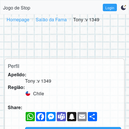
Jogo de Stop
Login
Homepage
Salão da Fama
Tony :v 1349
Perfil
Apelido:
Tony :v 1349
Região:
Chile
Share:
WhatsApp
Facebook
Messenger
Teams
Snapchat
Email
Compartilhe